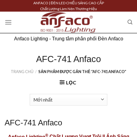
Skip
ANFACO | ĐÈN LED CHIẾU SÁNG CAO CẤP
Chất Lượng Làm Nên Thương Hiệu
to
content
Anfaco Lighting - Trung tâm phân phối Đèn Anfaco
AFC-741 Anfaco
TRANG CHỦ
/
SẢN PHẨM ĐƯỢC GẮN THẺ “AFC-741 ANFACO”
LỌC
AFC-741 Anfaco
®
Anfaco Lighting
Chất Lượng Vượt Trội || Ánh Sáng