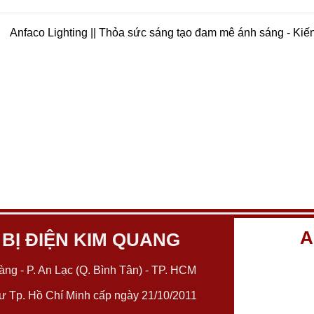
Anfaco Lighting || Thỏa sức sáng tạo đam mê ánh sáng - Kiế
A
 BỊ ĐIỆN KIM QUANG
ng - P. An Lạc (Q. Bình Tân) - TP. HCM
 Tp. Hồ Chí Minh cấp ngày 21/10/2011