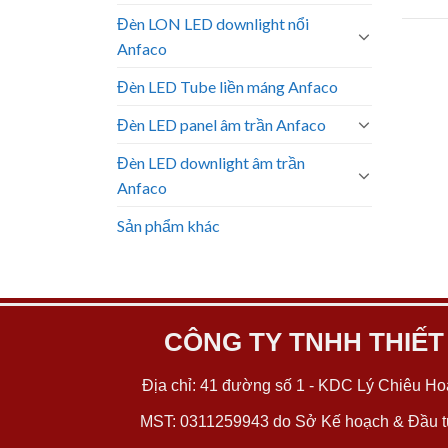
Đèn LON LED downlight nổi
Anfaco
Đèn LED Tube liền máng Anfaco
Đèn LED panel âm trần Anfaco
Đèn LED downlight âm trần
Anfaco
Sản phẩm khác
CÔNG TY TNHH THIẾT
Địa chỉ: 41 đường số 1 - KDC Lý Chiêu Hoà
MST: 0311259943 do Sở Kế hoạch & Đầu tư