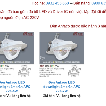
Hotline:
0931 455 668
─
Bán hàng:
0909 63
ẩm đã bao gồm đủ bộ LED và Driver-IC nên việc lắp đặt rất dễ 
iếp nguồn điện AC-220V
Đèn Anfaco được
bảo hành 3 nă
+
Đèn Anfaco LED
Đèn Anfaco LED
nlight âm trần AFC
downlight âm trần AFC
724-5W
724-7W
bán: Vui lòng liên hệ
Giá bán: Vui lòng liên hệ