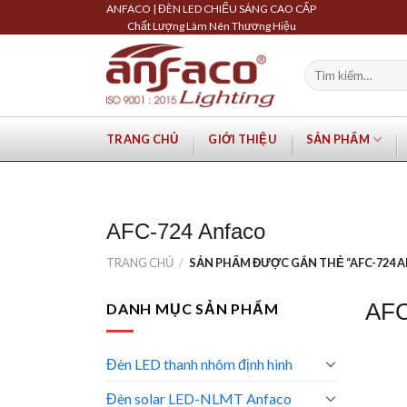
Skip
ANFACO | ĐÈN LED CHIẾU SÁNG CAO CẤP
Chất Lượng Làm Nên Thương Hiệu
to
content
Tìm
kiếm:
TRANG CHỦ
GIỚI THIỆU
SẢN PHẨM
AFC-724 Anfaco
TRANG CHỦ
/
SẢN PHẨM ĐƯỢC GẮN THẺ “AFC-724 
AFC
DANH MỤC SẢN PHẨM
Đèn LED thanh nhôm định hình
Đèn solar LED-NLMT Anfaco