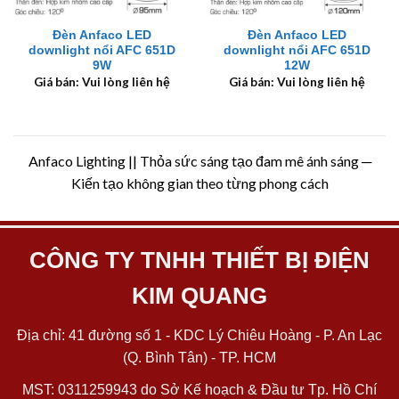
Đèn Anfaco LED
Đèn Anfaco LED
downlight nổi AFC 651D
downlight nổi AFC 651D
9W
12W
Giá bán: Vui lòng liên hệ
Giá bán: Vui lòng liên hệ
Anfaco Lighting || Thỏa sức sáng tạo đam mê ánh sáng ─
Kiến tạo không gian theo từng phong cách
CÔNG TY TNHH THIẾT BỊ ĐIỆN
KIM QUANG
Địa chỉ: 41 đường số 1 - KDC Lý Chiêu Hoàng - P. An Lạc
(Q. Bình Tân) - TP. HCM
MST: 0311259943 do Sở Kế hoạch & Đầu tư Tp. Hồ Chí