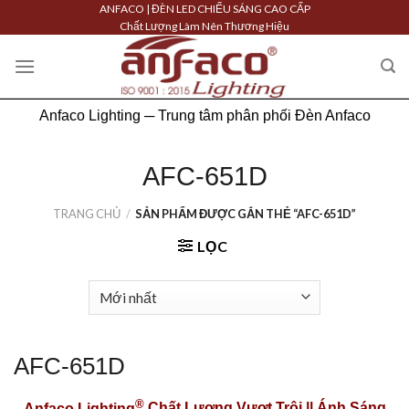
Skip
ANFACO | ĐÈN LED CHIẾU SÁNG CAO CẤP
Chất Lượng Làm Nên Thương Hiệu
to
content
Anfaco Lighting ─ Trung tâm phân phối Đèn Anfaco
AFC-651D
TRANG CHỦ
/
SẢN PHẨM ĐƯỢC GẮN THẺ “AFC-651D”
LỌC
AFC-651D
®
Anfaco Lighting
Chất Lượng Vượt Trội || Ánh Sáng