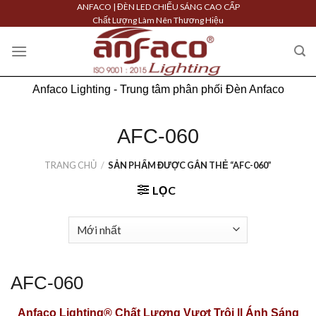
Skip
ANFACO | ĐÈN LED CHIẾU SÁNG CAO CẤP
Chất Lượng Làm Nên Thương Hiệu
to
content
Anfaco Lighting - Trung tâm phân phối Đèn Anfaco
AFC-060
TRANG CHỦ
/
SẢN PHẨM ĐƯỢC GẮN THẺ “AFC-060”
LỌC
AFC-060
Anfaco Lighting®
Chất Lượng Vượt Trội || Ánh Sáng