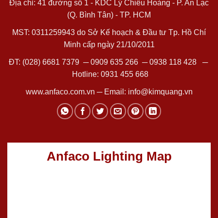
Địa chỉ: 41 đường số 1 - KDC Lý Chiêu Hoàng - P. An Lạc
(Q. Bình Tân) - TP. HCM
MST: 0311259943 do Sở Kế hoạch & Đầu tư Tp. Hồ Chí
Minh cấp ngày 21/10/2011
ĐT:
(028) 6681 7379
─
0909 635 266
─
0938 118 428
─
Hotline:
0931 455 668
www.anfaco.com.vn
─ Email:
info@kimquang.vn
Anfaco Lighting Map