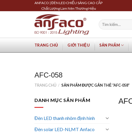
Skip
ANFACO | ĐÈN LED CHIẾU SÁNG CAO CẤP
Chất Lượng Làm Nên Thương Hiệu
to
content
Tìm
kiếm:
TRANG CHỦ
GIỚI THIỆU
SẢN PHẨM
AFC-058
TRANG CHỦ
/
SẢN PHẨM ĐƯỢC GẮN THẺ “AFC-058”
AFC
DANH MỤC SẢN PHẨM
Đèn LED thanh nhôm định hình
Đèn solar LED-NLMT Anfaco