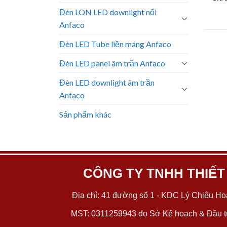
Đèn LON LED downlight nổi
Anfaco
Đèn LED Tube liền máng Anfaco
Đèn LED panel âm trần Anfaco
Đèn LED downlight âm trần
Anfaco
Sản phẩm khác
CÔNG TY TNHH THIẾT
Địa chỉ: 41 đường số 1 - KDC Lý Chiêu Hoà
MST: 0311259943 do Sở Kế hoạch & Đầu tư