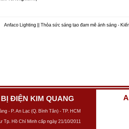
Anfaco Lighting || Thỏa sức sáng tạo đam mê ánh sáng - Kiế
A
 BỊ ĐIỆN KIM QUANG
ng - P. An Lạc (Q. Bình Tân) - TP. HCM
 Tp. Hồ Chí Minh cấp ngày 21/10/2011