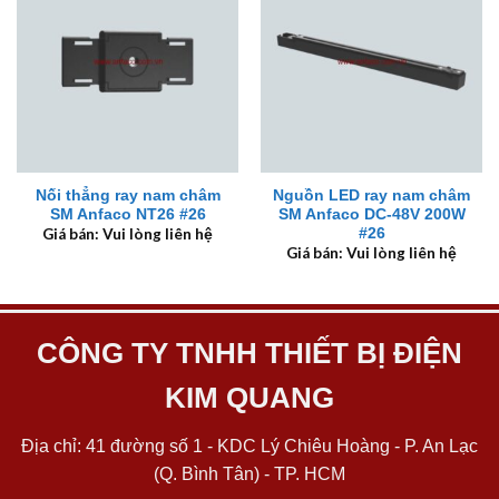
Nối thẳng ray nam châm
Nguồn LED ray nam châm
SM Anfaco NT26 #26
SM Anfaco DC-48V 200W
#26
Giá bán: Vui lòng liên hệ
Giá bán: Vui lòng liên hệ
CÔNG TY TNHH THIẾT BỊ ĐIỆN
KIM QUANG
Địa chỉ: 41 đường số 1 - KDC Lý Chiêu Hoàng - P. An Lạc
(Q. Bình Tân) - TP. HCM