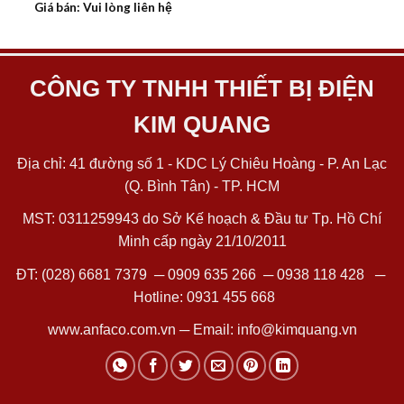
Giá bán: Vui lòng liên hệ
CÔNG TY TNHH THIẾT BỊ ĐIỆN
KIM QUANG
Địa chỉ: 41 đường số 1 - KDC Lý Chiêu Hoàng - P. An Lạc
(Q. Bình Tân) - TP. HCM
MST: 0311259943 do Sở Kế hoạch & Đầu tư Tp. Hồ Chí
Minh cấp ngày 21/10/2011
ĐT:
(028) 6681 7379
─
0909 635 266
─
0938 118 428
─
Hotline:
0931 455 668
www.anfaco.com.vn
─ Email:
info@kimquang.vn