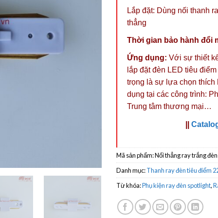
Lắp đặt: Dùng nối thanh r
thẳng
Thời gian bảo hành đổi 
Ứng dụng:
Với sự thiết k
lắp đặt đèn LED tiêu điểm
trọng là sự lựa chọn thíc
dụng tại các công trình: 
Trung tâm thương mại…
||
Catalo
Mã sản phẩm:
Nối thẳng ray trắng đèn
Danh mục:
Thanh ray đèn tiêu điểm 
Từ khóa:
Phụ kiện ray đèn spotlight
,
R