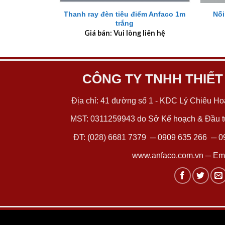
Thanh ray đèn tiêu điểm Anfaco 1m
Nối
trắng
Giá bán: Vui lòng liên hệ
CÔNG TY TNHH THIẾT
Địa chỉ: 41 đường số 1 - KDC Lý Chiêu Hoà
MST: 0311259943 do Sở Kế hoạch & Đầu tư
ĐT:
(028) 6681 7379
─
0909 635 266
─
0
www.anfaco.com.vn
─ Ema