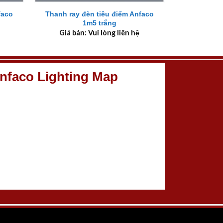
faco
Thanh ray đèn tiêu điểm Anfaco
1m5 trắng
Giá bán: Vui lòng liên hệ
nfaco Lighting Map