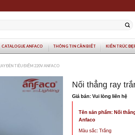
CATALOGUE ANFACO
THÔNG TIN CẦN BIẾT
KIẾN TRÚC ĐẸ
AY ĐÈN TIÊU ĐIỂM 220V ANFACO
Nối thẳng ray trắ
Giá bán: Vui lòng liên hệ
Tên sản phẩm:
Nối thẳng
Anfaco
Màu sắc: Trắng