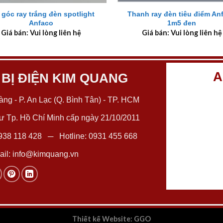
 góc ray trắng đèn spotlight
Thanh ray đèn tiêu điểm An
Anfaco
1m5 đen
Giá bán: Vui lòng liên hệ
Giá bán: Vui lòng liên hệ
A
 BỊ ĐIỆN KIM QUANG
ng - P. An Lạc (Q. Bình Tân) - TP. HCM
 Tp. Hồ Chí Minh cấp ngày 21/10/2011
938 118 428
─ Hotline:
0931 455 668
il:
info@kimquang.vn
Thiết kế Website
:
GGO