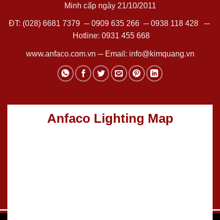
Minh cấp ngày 21/10/2011
ĐT:
(028) 6681 7379
─
0909 635 266
─
0938 118 428
─
Hotline:
0931 455 668
www.anfaco.com.vn
─ Email:
info@kimquang.vn
Anfaco Lighting Map