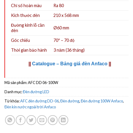
Chỉ số hoàn màu
Ra 80
Kích thước đèn
210 x 568 mm
Đường kính lỗ cần
Ø60 mm
đèn
Góc chiếu
70º – 70 độ
Thời gian bảo hành
3 năm (36 tháng)
||
Catalogue – Bảng giá đèn Anfaco
||
Mã sản phẩm:
AFC DD 06-100W
Danh mục:
Đèn đường LED
Từ khóa:
AFC đèn đường DD-06
,
Đèn đường
,
Đèn đường 100W Anfaco
,
Đèn kín nước ngoài trời Anfaco