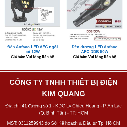
Đèn Anfaco LED AFC ngồi
Đèn đường LED Anfaco
cỏ 12W
AFC DDB 50W
Giá bán: Vui lòng liên hệ
Giá bán: Vui lòng liên hệ
CÔNG TY TNHH THIẾT BỊ ĐIỆN
KIM QUANG
Địa chỉ: 41 đường số 1 - KDC Lý Chiêu Hoàng - P. An Lạc
(Q. Bình Tân) - TP. HCM
MST: 0311259943 do Sở Kế hoạch & Đầu tư Tp. Hồ Chí