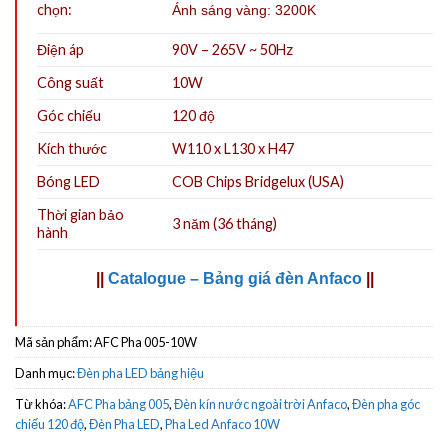
chọn:
Ánh sáng vàng: 3200K
Điện áp
90V – 265V ~ 50Hz
Công suất
10W
Góc chiếu
120 độ
Kích thước
W110 x L130 x H47
Bóng LED
COB Chips Bridgelux (USA)
Thời gian bảo
3 năm (36 tháng)
hành
||
Catalogue – Bảng giá đèn Anfaco
||
Mã sản phẩm:
AFC Pha 005-10W
Danh mục:
Đèn pha LED bảng hiệu
Từ khóa:
AFC Pha bảng 005
,
Đèn kín nước ngoài trời Anfaco
,
Đèn pha góc
chiếu 120 độ
,
Đèn Pha LED
,
Pha Led Anfaco 10W