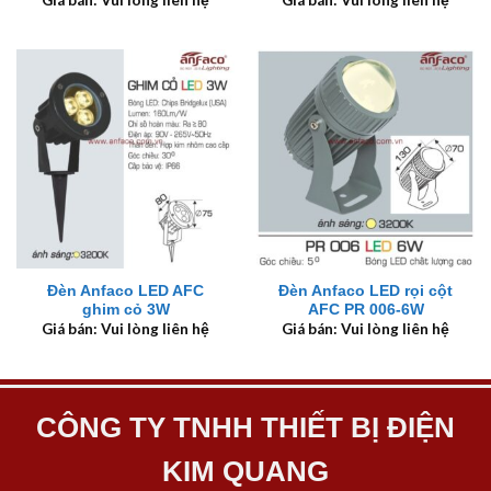
Đèn Anfaco LED AFC
Đèn Anfaco LED rọi cột
ghim cỏ 3W
AFC PR 006-6W
Giá bán: Vui lòng liên hệ
Giá bán: Vui lòng liên hệ
CÔNG TY TNHH THIẾT BỊ ĐIỆN
KIM QUANG