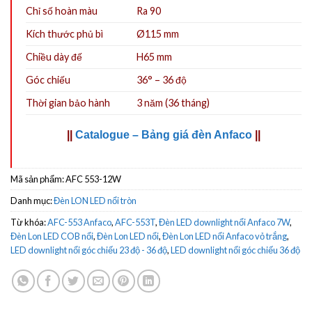
Chỉ số hoàn màu
Ra 90
Kích thước phủ bì
Ø115 mm
Chiều dày đế
H65 mm
Góc chiếu
36° – 36 độ
Thời gian bảo hành
3 năm (36 tháng)
||
Catalogue – Bảng giá đèn Anfaco
||
Mã sản phẩm:
AFC 553-12W
Danh mục:
Đèn LON LED nổi tròn
Từ khóa:
AFC-553 Anfaco
,
AFC-553T
,
Đèn LED downlight nổi Anfaco 7W
,
Đèn Lon LED COB nổi
,
Đèn Lon LED nổi
,
Đèn Lon LED nổi Anfaco vỏ trắng
,
LED downlight nổi góc chiếu 23 độ - 36 độ
,
LED downlight nổi góc chiếu 36 độ