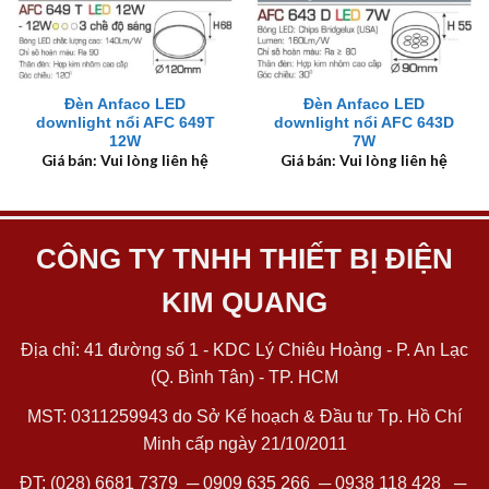
Đèn Anfaco LED
Đèn Anfaco LED
downlight nổi AFC 649T
downlight nổi AFC 643D
12W
7W
Giá bán: Vui lòng liên hệ
Giá bán: Vui lòng liên hệ
CÔNG TY TNHH THIẾT BỊ ĐIỆN
KIM QUANG
Địa chỉ: 41 đường số 1 - KDC Lý Chiêu Hoàng - P. An Lạc
(Q. Bình Tân) - TP. HCM
MST: 0311259943 do Sở Kế hoạch & Đầu tư Tp. Hồ Chí
Minh cấp ngày 21/10/2011
ĐT:
(028) 6681 7379
─
0909 635 266
─
0938 118 428
─