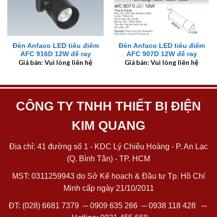
Đèn Anfaco LED tiêu điểm
Đèn Anfaco LED tiêu điểm
AFC 916D 12W đế ray
AFC 907D 12W đế ray
Giá bán: Vui lòng liên hệ
Giá bán: Vui lòng liên hệ
CÔNG TY TNHH THIẾT BỊ ĐIỆN
KIM QUANG
Địa chỉ: 41 đường số 1 - KDC Lý Chiêu Hoàng - P. An Lạc
(Q. Bình Tân) - TP. HCM
MST: 0311259943 do Sở Kế hoạch & Đầu tư Tp. Hồ Chí
Minh cấp ngày 21/10/2011
ĐT:
(028) 6681 7379
─
0909 635 266
─
0938 118 428
─