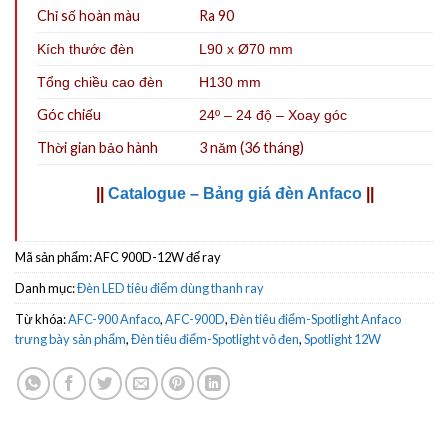
Chỉ số hoàn màu
Ra 90
Kích thước đèn
L90 x Ø70 mm
Tổng chiều cao đèn
H130 mm
Góc chiếu
24º – 24 độ – Xoay góc
Thời gian bảo hành
3 năm (36 tháng)
||
Catalogue – Bảng giá đèn Anfaco
||
Mã sản phẩm:
AFC 900D-12W đế ray
Danh mục:
Đèn LED tiêu điểm dùng thanh ray
Từ khóa:
AFC-900 Anfaco
,
AFC-900D
,
Đèn tiêu điểm-Spotlight Anfaco
trưng bày sản phẩm
,
Đèn tiêu điểm-Spotlight vỏ đen
,
Spotlight 12W