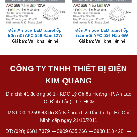
Đèn Anfaco LED panel ốp
Đèn Anfaco LED panel ốp
trần nổi AFC 556 Xám 12W
trần nổi AFC 556 Nâu 6W
Giá bán: Vui lòng liên hệ
Giá bán: Vui lòng liên hệ
CÔNG TY TNHH THIẾT BỊ ĐIỆN
KIM QUANG
Địa chỉ: 41 đường số 1 - KDC Lý Chiêu Hoàng - P. An Lạc
(Q. Bình Tân) - TP. HCM
MST: 0311259943 do Sở Kế hoạch & Đầu tư Tp. Hồ Chí
Minh cấp ngày 21/10/2011
ĐT:
(028) 6681 7379
─
0909 635 266
─
0938 118 428
─