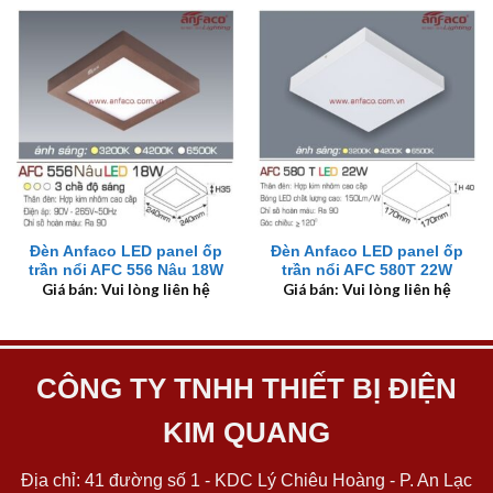
Đèn Anfaco LED panel ốp
Đèn Anfaco LED panel ốp
trần nổi AFC 556 Nâu 18W
trần nổi AFC 580T 22W
Giá bán: Vui lòng liên hệ
Giá bán: Vui lòng liên hệ
CÔNG TY TNHH THIẾT BỊ ĐIỆN
KIM QUANG
Địa chỉ: 41 đường số 1 - KDC Lý Chiêu Hoàng - P. An Lạc