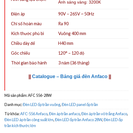
Ánh sáng vàng: 3200K
Điện áp
90V – 265V ~ 50Hz
Chỉ số hoàn màu
Ra 90
Kích thước phủ bì
Vuông 400 mm
Chiều dày đế
H40 mm
Góc chiếu
120° – 120 độ
Thời gian bảo hành
3 năm (36 tháng)
||
Catalogue – Bảng giá đèn Anfaco
||
Mã sản phẩm:
AFC 556-28W
Danh mục:
Đèn LED ốp trần vuông
,
Đèn LED panel ốp trần
Từ khóa:
AFC-556 Anfaco
,
Đèn áp trần anfaco
,
Đèn áp trần vỏ trắng Anfaco
,
Đèn LED áp trần công suất lớn
,
Đèn LED ốp trần Anfaco 28W
,
Đèn LED ốp
trần kích thước lớn