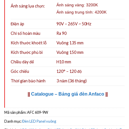
Ánh sáng vàng: 3200K
Ánh sáng lựa chọn:
Ánh sáng trung tính: 4200K
Điện áp
90V – 265V ~ 50Hz
Chỉ số hoàn màu
Ra 90
Kích thước khoét lỗ
Vuông 135 mm
Kích thước phủ bì
Vuông 150 mm
Chiều dày đế
H10 mm
Góc chiếu
120° – 120 độ
Thời gian bảo hành
3 năm (36 tháng)
||
Catalogue – Bảng giá đèn Anfaco
||
Mã sản phẩm:
AFC 609-9W
Danh mục:
Đèn LED Panel vuông