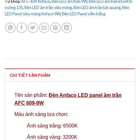
Từ khóa:
AFC-609 Anfaco
,
Đèn LED âm trần 9W
,
Đèn LED âm trần khoét lỗ
vuông 135
,
Đèn LED âm trần siêu mỏng
,
Đèn LED âm trần tán quang
,
Đèn
LED Panel siêu mỏng Anfaco 9W
,
Đèn LED Panel viền trắng
CHI TIẾT SẢN PHẨM
Tên sản phẩm:
Đèn Anfaco LED panel âm trần
AFC 609-9W
Màu ánh sáng lựa chọn:
Ánh sáng trắng: 6500K
Ánh sáng vàng: 3200K