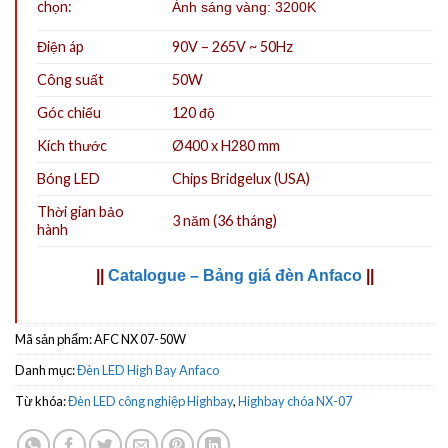
chọn:
Ánh sáng vàng: 3200K
Điện áp
90V – 265V ~ 50Hz
Công suất
50W
Góc chiếu
120 độ
Kích thước
Ø400 x H280 mm
Bóng LED
Chips Bridgelux (USA)
Thời gian bảo
3 năm (36 tháng)
hành
||
Catalogue – Bảng giá đèn Anfaco
||
Mã sản phẩm:
AFC NX 07-50W
Danh mục:
Đèn LED High Bay Anfaco
Từ khóa:
Đèn LED công nghiệp Highbay
,
Highbay chóa NX-07