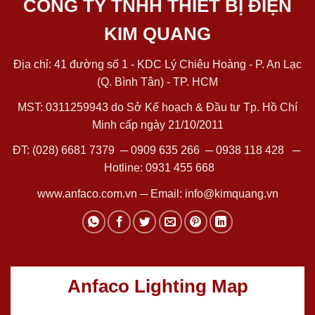
CÔNG TY TNHH THIẾT BỊ ĐIỆN
KIM QUANG
Địa chỉ: 41 đường số 1 - KDC Lý Chiêu Hoàng - P. An Lạc
(Q. Bình Tân) - TP. HCM
MST: 0311259943 do Sở Kế hoạch & Đầu tư Tp. Hồ Chí
Minh cấp ngày 21/10/2011
ĐT:
(028) 6681 7379
─
0909 635 266
─
0938 118 428
─
Hotline:
0931 455 668
www.anfaco.com.vn
─ Email:
info@kimquang.vn
Anfaco Lighting Map