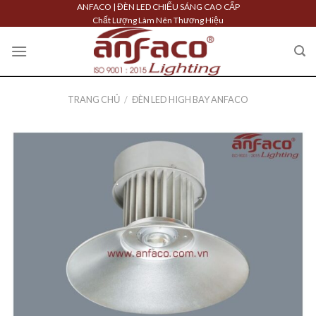
Skip
ANFACO | ĐÈN LED CHIẾU SÁNG CAO CẤP
Chất Lượng Làm Nên Thương Hiệu
to
content
TRANG CHỦ
/
ĐÈN LED HIGH BAY ANFACO