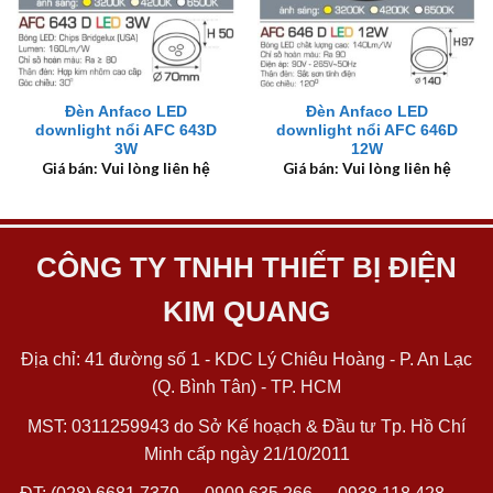
Đèn Anfaco LED
Đèn Anfaco LED
downlight nổi AFC 643D
downlight nổi AFC 646D
3W
12W
Giá bán: Vui lòng liên hệ
Giá bán: Vui lòng liên hệ
CÔNG TY TNHH THIẾT BỊ ĐIỆN
KIM QUANG
Địa chỉ: 41 đường số 1 - KDC Lý Chiêu Hoàng - P. An Lạc
(Q. Bình Tân) - TP. HCM
MST: 0311259943 do Sở Kế hoạch & Đầu tư Tp. Hồ Chí
Minh cấp ngày 21/10/2011