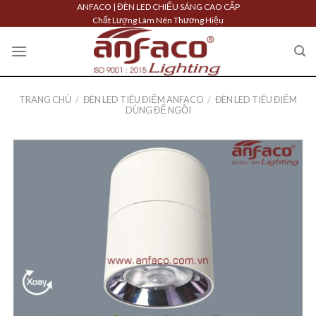
Skip
ANFACO | ĐÈN LED CHIẾU SÁNG CAO CẤP
Chất Lượng Làm Nên Thương Hiệu
to
content
TRANG CHỦ
/
ĐÈN LED TIÊU ĐIỂM ANFACO
/
ĐÈN LED TIÊU ĐIỂM
DÙNG ĐẾ NGỒI