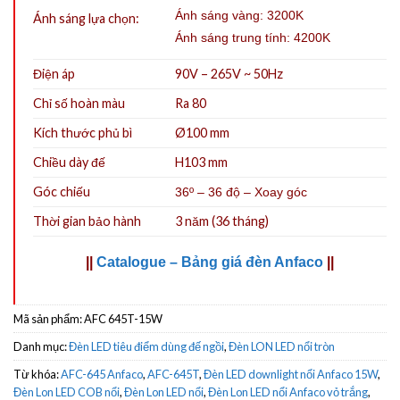
Ánh sáng vàng: 3200K
Ánh sáng lựa chọn:
Ánh sáng trung tính: 4200K
Điện áp
90V – 265V ~ 50Hz
Chỉ số hoàn màu
Ra 80
Kích thước phủ bì
Ø100 mm
Chiều dày đế
H103 mm
Góc chiếu
36º – 36 độ – Xoay góc
Thời gian bảo hành
3 năm (36 tháng)
||
Catalogue – Bảng giá đèn Anfaco
||
Mã sản phẩm:
AFC 645T-15W
Danh mục:
Đèn LED tiêu điểm dùng đế ngồi
,
Đèn LON LED nổi tròn
Từ khóa:
AFC-645 Anfaco
,
AFC-645T
,
Đèn LED downlight nổi Anfaco 15W
,
Đèn Lon LED COB nổi
,
Đèn Lon LED nổi
,
Đèn Lon LED nổi Anfaco vỏ trắng
,