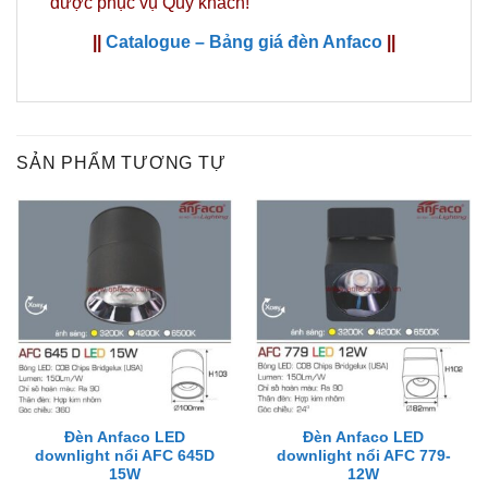
được phục vụ Quý khách!
||
Catalogue – Bảng giá đèn Anfaco
||
SẢN PHẨM TƯƠNG TỰ
Đèn Anfaco LED
Đèn Anfaco LED
downlight nổi AFC 645D
downlight nổi AFC 779-
15W
12W