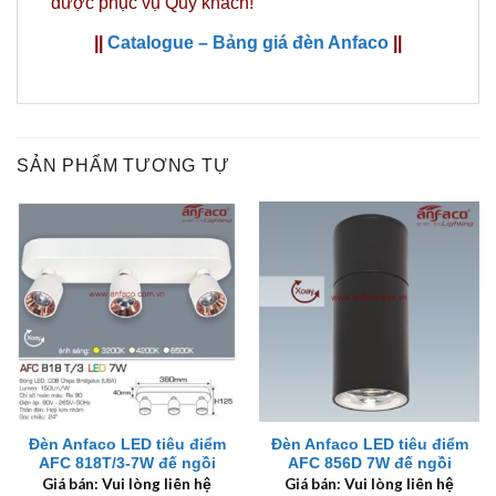
được phục vụ Quý khách!
||
Catalogue – Bảng giá đèn Anfaco
||
SẢN PHẨM TƯƠNG TỰ
Đèn Anfaco LED tiêu điểm
Đèn Anfaco LED tiêu điểm
AFC 818T/3-7W đế ngồi
AFC 856D 7W đế ngồi
Giá bán: Vui lòng liên hệ
Giá bán: Vui lòng liên hệ