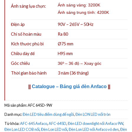
Ánh sáng vàng: 3200K
Ánh sáng lựa chọn:
Ánh sáng trung tính: 4200K
Điện áp
90V – 265V ~ 50Hz
Chỉ số hoàn màu
Ra 80
Kích thước phủ bì
Ø75 mm
Chiều dày đế
H95 mm
Góc chiếu
36º – 36 độ – Xoay góc
Thời gian bảo hành
3 năm (36 tháng)
||
Catalogue – Bảng giá đèn Anfaco
||
Mã sản phẩm:
AFC 645D-9W
Danh mục:
Đèn LED tiêu điểm dùng đế ngồi
,
Đèn LON LED nổi tròn
Từ khóa:
AFC-645 Anfaco
,
AFC-645D
,
Đèn LED downlight nổi Anfaco 9W
,
Đèn Lon LED COB nổi
,
Đèn Lon LED nổi
,
Đèn Lon LED nổi Anfaco vỏ đen
,
Đèn