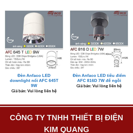
Đèn Anfaco LED
Đèn Anfaco LED tiêu điểm
downlight nổi AFC 645T
AFC 816D 7W đế ngồi
9W
Giá bán: Vui lòng liên hệ
Giá bán: Vui lòng liên hệ
CÔNG TY TNHH THIẾT BỊ ĐIỆN
KIM QUANG