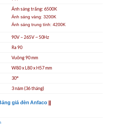
Ánh sáng trắng: 6500K
Ánh sáng vàng: 3200K
Ánh sáng trung tính: 4200K
90V – 265V ~ 50Hz
Ra 90
Vuông 90 mm
W80 x L80 x H57 mm
30°
3 năm (36 tháng)
Bảng giá đèn Anfaco
||
n