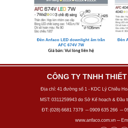
+
+
Đèn Anfaco LED downlight âm trần
Đèn 
AFC 674V 7W
Giá bán: Vui lòng liên hệ
CÔNG TY TNHH THIẾT
Địa chỉ: 41 đường số 1 - KDC Lý Chiêu Hoà
MST: 0311259943 do Sở Kế hoạch & Đầu tư
ĐT:
(028) 6681 7379
─
0909 635 266
─
0
www.anfaco.com.vn
─ Ema