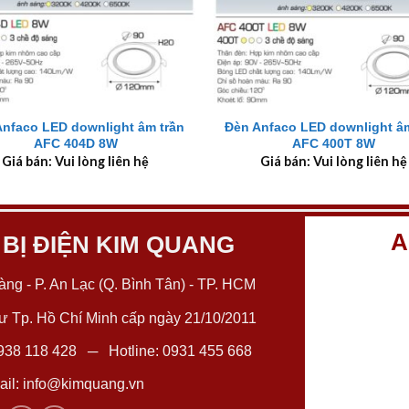
+
Anfaco LED downlight âm trần
Đèn Anfaco LED downlight âm
AFC 404D 8W
AFC 400T 8W
Giá bán: Vui lòng liên hệ
Giá bán: Vui lòng liên hệ
A
 BỊ ĐIỆN KIM QUANG
ng - P. An Lạc (Q. Bình Tân) - TP. HCM
 Tp. Hồ Chí Minh cấp ngày 21/10/2011
938 118 428
─ Hotline:
0931 455 668
il:
info@kimquang.vn