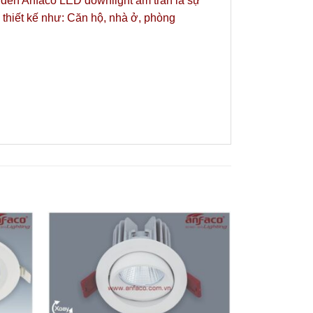
t, đèn Anfaco LED downlight âm trần là sự
 thiết kế như: Căn hộ, nhà ở, phòng