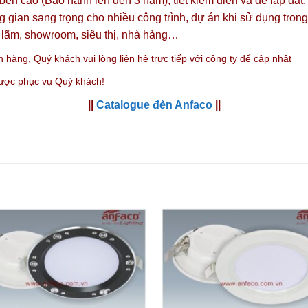
 bền cao (Bảo hành lên đến 3 năm), tiết kiệm điện và dễ lắp đặ
 gian sang trọng cho nhiều công trình, dự án khi sử dụng trong
 lãm, showroom, siêu thị, nhà hàng…
n hàng,
Quý khách vui lòng liên hệ trực tiếp với công ty
để cập nhật
được phục vụ Quý khách!
||
Catalogue đèn Anfaco
||