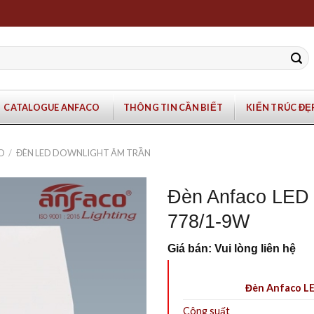
CATALOGUE ANFACO
THÔNG TIN CẦN BIẾT
KIẾN TRÚC ĐẸ
O
/
ĐÈN LED DOWNLIGHT ÂM TRẦN
Đèn Anfaco LED 
778/1-9W
Giá bán: Vui lòng liên hệ
Đèn Anfaco L
Công suất