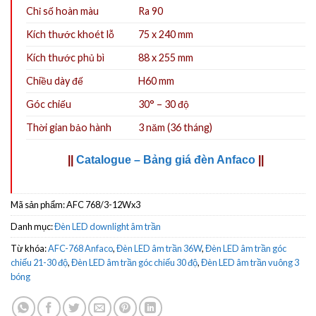
Chỉ số hoàn màu
Ra 90
Kích thước khoét lỗ
75 x 240 mm
Kích thước phủ bì
88 x 255 mm
Chiều dày đế
H60 mm
Góc chiếu
30° – 30 độ
Thời gian bảo hành
3 năm (36 tháng)
||
Catalogue – Bảng giá đèn Anfaco
||
Mã sản phẩm:
AFC 768/3-12Wx3
Danh mục:
Đèn LED downlight âm trần
Từ khóa:
AFC-768 Anfaco
,
Đèn LED âm trần 36W
,
Đèn LED âm trần góc
chiếu 21-30 độ
,
Đèn LED âm trần góc chiếu 30 độ
,
Đèn LED âm trần vuông 3
bóng