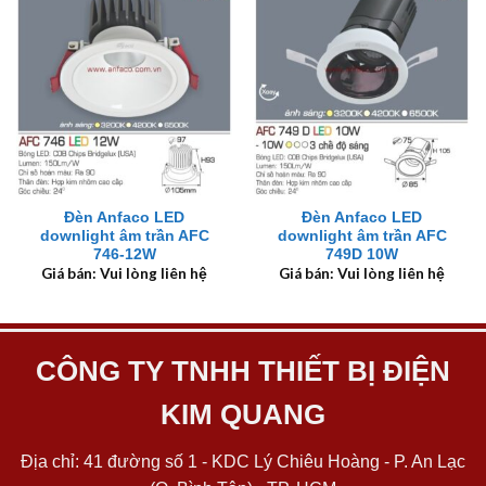
Đèn Anfaco LED
Đèn Anfaco LED
downlight âm trần AFC
downlight âm trần AFC
746-12W
749D 10W
Giá bán: Vui lòng liên hệ
Giá bán: Vui lòng liên hệ
CÔNG TY TNHH THIẾT BỊ ĐIỆN
KIM QUANG
Địa chỉ: 41 đường số 1 - KDC Lý Chiêu Hoàng - P. An Lạc