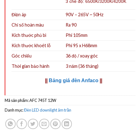
3 chế độ: 6500K/3200K/4200K
Điện áp
90V – 265V ~ 50Hz
Chỉ số hoàn màu
Ra 90
Kích thước phủ bì
Phi 105mm
Kích thước khoét lỗ
Phi 95 x H68mm
Góc chiếu
36 độ / xoay góc
Thời gian bảo hành
3 năm (36 tháng)
||
Bảng giá đèn Anfaco
||
Mã sản phẩm:
AFC 745T 12W
Danh mục:
Đèn LED downlight âm trần