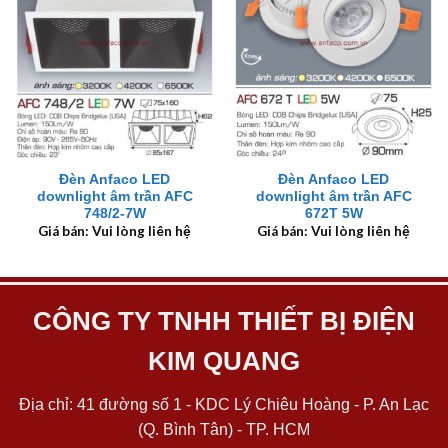
Đèn Anfaco LED
Đèn Anfaco LED
downlight âm trần AFC
downlight âm trần AFC
748/2-7W
672T 5W
Giá bán: Vui lòng liên hệ
Giá bán: Vui lòng liên hệ
CÔNG TY TNHH THIẾT BỊ ĐIỆN
KIM QUANG
Địa chỉ: 41 đường số 1 - KDC Lý Chiêu Hoàng - P. An Lạc
(Q. Bình Tân) - TP. HCM