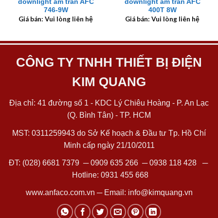
downlight âm trần AFC
downlight âm trần AFC
746-9W
400T 8W
Giá bán: Vui lòng liên hệ
Giá bán: Vui lòng liên hệ
CÔNG TY TNHH THIẾT BỊ ĐIỆN
KIM QUANG
Địa chỉ: 41 đường số 1 - KDC Lý Chiêu Hoàng - P. An Lạc
(Q. Bình Tân) - TP. HCM
MST: 0311259943 do Sở Kế hoạch & Đầu tư Tp. Hồ Chí
Minh cấp ngày 21/10/2011
ĐT:
(028) 6681 7379
─
0909 635 266
─
0938 118 428
─
Hotline:
0931 455 668
www.anfaco.com.vn
─ Email:
info@kimquang.vn