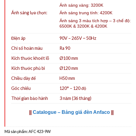
Ánh sáng vàng: 3200K
Ánh sáng lựa chọn:
Ánh sáng trung tính: 4200K
Ánh sáng 3 màu tích hợp – 3 chế độ:
6500K & 3200K & 4200K
Điện áp
90V – 265V ~ 50Hz
Chỉ số hoàn màu
Ra 90
Kích thước khoét lỗ
Ø100
mm
Kích thước phủ bì
Ø120 mm
Chiều dày đế
H50 mm
Góc chiếu
120° – 120 độ
Thời gian bảo hành
3 năm (36 tháng)
||
Catalogue – Bảng giá đèn Anfaco
||
Mã sản phẩm:
AFC 423-9W