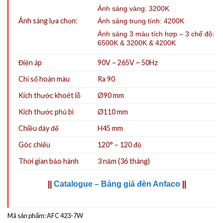
Ánh sáng vàng: 3200K
Ánh sáng lựa chọn:
Ánh sáng trung tính: 4200K
Ánh sáng 3 màu tích hợp – 3 chế độ:
6500K & 3200K & 4200K
Điện áp
90V – 265V ~ 50Hz
Chỉ số hoàn màu
Ra 90
Kích thước khoét lỗ
Ø90
mm
Kích thước phủ bì
Ø110 mm
Chiều dày đế
H45 mm
Góc chiếu
120° – 120 độ
Thời gian bảo hành
3 năm (36 tháng)
||
Catalogue – Bảng giá đèn Anfaco
||
Mã sản phẩm:
AFC 423-7W