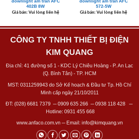
downlight âm trần AFC
downlight âm trần AFC
402B 8W
572-5W
Giá bán: Vui lòng liên hệ
Giá bán: Vui lòng liên hệ
CÔNG TY TNHH THIẾT BỊ ĐIỆN
KIM QUANG
Địa chỉ: 41 đường số 1 - KDC Lý Chiêu Hoàng - P. An Lạc
(Q. Bình Tân) - TP. HCM
MST: 0311259943 do Sở Kế hoạch & Đầu tư Tp. Hồ Chí
Minh cấp ngày 21/10/2011
ĐT:
(028) 6681 7379
─
0909 635 266
─
0938 118 428
─
Hotline:
0931 455 668
www.anfaco.com.vn
─ Email:
info@kimquang.vn