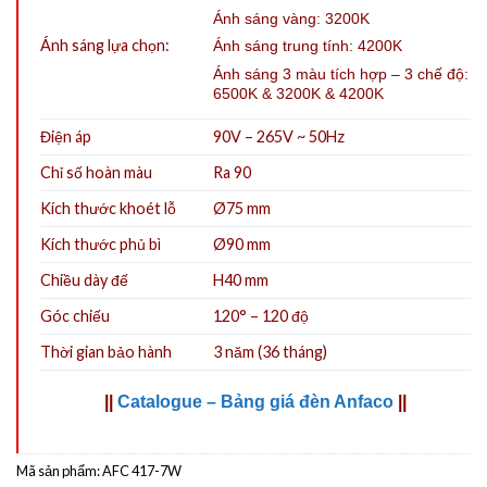
Ánh sáng vàng: 3200K
Ánh sáng lựa chọn:
Ánh sáng trung tính: 4200K
Ánh sáng 3 màu tích hợp – 3 chế độ:
6500K & 3200K & 4200K
Điện áp
90V – 265V ~ 50Hz
Chỉ số hoàn màu
Ra 90
Kích thước khoét lỗ
Ø75
mm
Kích thước phủ bì
Ø90 mm
Chiều dày đế
H40 mm
Góc chiếu
120° – 120 độ
Thời gian bảo hành
3 năm (36 tháng)
||
Catalogue – Bảng giá đèn Anfaco
||
Mã sản phẩm:
AFC 417-7W