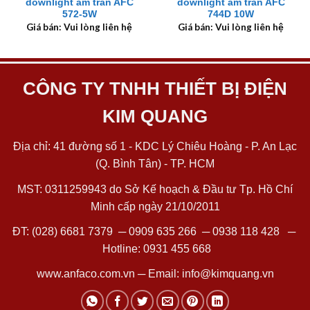
downlight âm trần AFC
downlight âm trần AFC
572-5W
744D 10W
Giá bán: Vui lòng liên hệ
Giá bán: Vui lòng liên hệ
CÔNG TY TNHH THIẾT BỊ ĐIỆN
KIM QUANG
Địa chỉ: 41 đường số 1 - KDC Lý Chiêu Hoàng - P. An Lạc
(Q. Bình Tân) - TP. HCM
MST: 0311259943 do Sở Kế hoạch & Đầu tư Tp. Hồ Chí
Minh cấp ngày 21/10/2011
ĐT:
(028) 6681 7379
─
0909 635 266
─
0938 118 428
─
Hotline:
0931 455 668
www.anfaco.com.vn
─ Email:
info@kimquang.vn