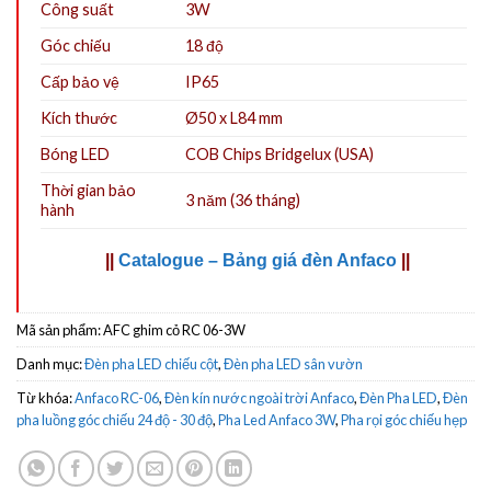
Công suất
3W
Góc chiếu
18 độ
Cấp bảo vệ
IP65
Kích thước
Ø50 x L84 mm
Bóng LED
COB Chips Bridgelux (USA)
Thời gian bảo
3 năm (36 tháng)
hành
||
Catalogue – Bảng giá đèn Anfaco
||
Mã sản phẩm:
AFC ghim cỏ RC 06-3W
Danh mục:
Đèn pha LED chiếu cột
,
Đèn pha LED sân vườn
Từ khóa:
Anfaco RC-06
,
Đèn kín nước ngoài trời Anfaco
,
Đèn Pha LED
,
Đèn
pha luồng góc chiếu 24 độ - 30 độ
,
Pha Led Anfaco 3W
,
Pha rọi góc chiếu hẹp