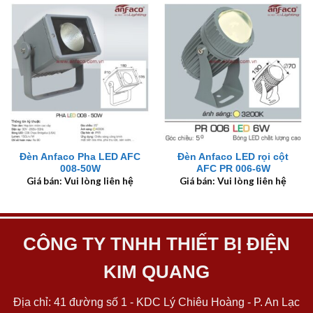
Đèn Anfaco Pha LED AFC
Đèn Anfaco LED rọi cột
008-50W
AFC PR 006-6W
Giá bán: Vui lòng liên hệ
Giá bán: Vui lòng liên hệ
CÔNG TY TNHH THIẾT BỊ ĐIỆN
KIM QUANG
Địa chỉ: 41 đường số 1 - KDC Lý Chiêu Hoàng - P. An Lạc