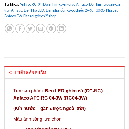
Từ khóa:
Anfaco RC-04
,
Đèn ghim cỏ-ngồi cỏ Anfaco
,
Đèn kín nước ngoài
trời Anfaco
,
Đèn Pha LED
,
Đèn pha luồng góc chiếu 24 độ - 30 độ
,
Pha Led
Anfaco 3W
,
Pha rọi góc chiếu hẹp
CHI TIẾT SẢN PHẨM
Tên sản phẩm:
Đèn LED ghim cỏ (GC-NC)
Anfaco AFC RC 04-3W (RC04-3W)
(Kín nước – gắn được ngoài trời)
Màu ánh sáng lựa chọn: