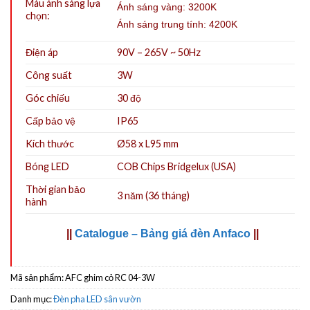
Màu ánh sáng lựa
Ánh sáng vàng: 3200K
chọn:
Ánh sáng trung tính: 4200K
Điện áp
90V – 265V ~ 50Hz
Công suất
3W
Góc chiếu
30 độ
Cấp bảo vệ
IP65
Kích thước
Ø58 x L95 mm
Bóng LED
COB Chips Bridgelux (USA)
Thời gian bảo
3 năm (36 tháng)
hành
||
Catalogue – Bảng giá đèn Anfaco
||
Mã sản phẩm:
AFC ghim cỏ RC 04-3W
Danh mục:
Đèn pha LED sân vườn