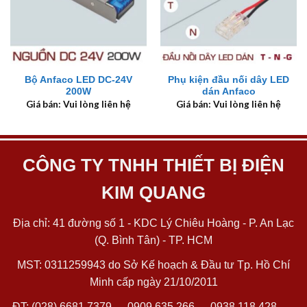
Bộ Anfaco LED DC-24V
Phụ kiện đầu nối dây LED
200W
dán Anfaco
Giá bán: Vui lòng liên hệ
Giá bán: Vui lòng liên hệ
CÔNG TY TNHH THIẾT BỊ ĐIỆN
KIM QUANG
Địa chỉ: 41 đường số 1 - KDC Lý Chiêu Hoàng - P. An Lạc
(Q. Bình Tân) - TP. HCM
MST: 0311259943 do Sở Kế hoạch & Đầu tư Tp. Hồ Chí
Minh cấp ngày 21/10/2011
ĐT:
(028) 6681 7379
─
0909 635 266
─
0938 118 428
─