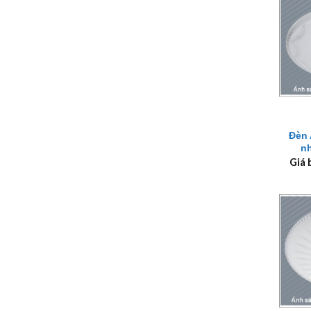
+
Đèn 
n
Giá 