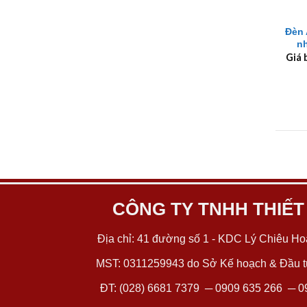
+
Đèn 
n
Giá 
CÔNG TY TNHH THIẾT
Địa chỉ: 41 đường số 1 - KDC Lý Chiêu Hoà
MST: 0311259943 do Sở Kế hoạch & Đầu tư
ĐT:
(028) 6681 7379
─
0909 635 266
─
0