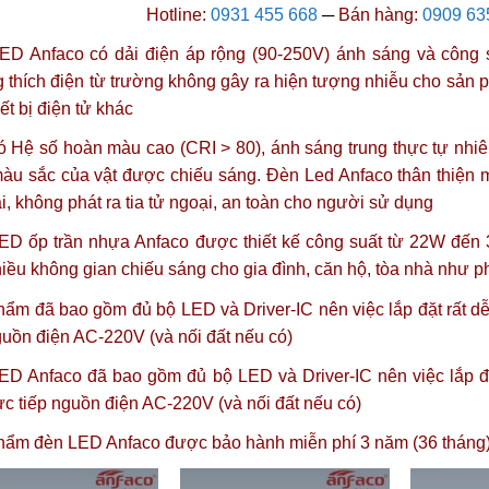
Hotline:
0931 455 668
─
Bán hàng:
0909 63
D Anfaco có dải điện áp rộng (90-250V) ánh sáng và công su
thích điện từ trường không gây ra hiện tượng nhiễu cho sản 
iết bị điện tử khác
 Hệ số hoàn màu cao (CRI > 80), ánh sáng trung thực tự nhiê
màu sắc của vật được chiếu sáng.
Đèn Led Anfaco thân thiện 
i, không phát ra tia tử ngoại, an toàn cho người sử dụng
ED ốp trần nhựa Anfaco được thiết kế công suất từ 22W đến
iều không gian chiếu sáng cho gia đình, căn hộ, tòa nhà như
ẩm đã bao gồm đủ bộ LED và Driver-IC nên việc lắp đặt rất dễ 
guồn điện AC-220V (và nối đất nếu có)
D Anfaco đã bao gồm đủ bộ LED và Driver-IC nên việc lắp đặt
ực tiếp nguồn điện AC-220V (và nối đất nếu có)
hẩm đèn LED Anfaco được
bảo hành miễn phí 3 năm (36 tháng