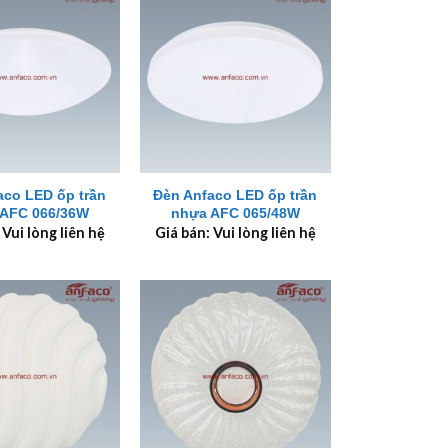
+
aco LED ốp trần
Đèn Anfaco LED ốp trần
AFC 066/36W
nhựa AFC 065/48W
 Vui lòng liên hệ
Giá bán: Vui lòng liên hệ