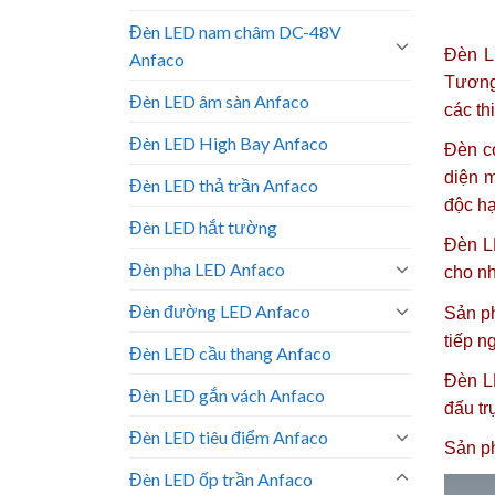
Đèn LED nam châm DC-48V
Đèn LE
Anfaco
Tương 
Đèn LED âm sàn Anfaco
các th
Đèn LED High Bay Anfaco
Đèn có
diện 
Đèn LED thả trần Anfaco
độc hạ
Đèn LED hắt tường
Đèn L
Đèn pha LED Anfaco
cho nh
Đèn đường LED Anfaco
Sản ph
tiếp n
Đèn LED cầu thang Anfaco
Đèn LE
Đèn LED gắn vách Anfaco
đấu tr
Đèn LED tiêu điểm Anfaco
Sản p
Đèn LED ốp trần Anfaco