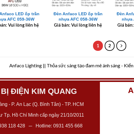
+
+
Anfaco LED ốp trần
Đèn Anfaco LED ốp trần
Đèn Anf
hựa AFC 059-36W
nhựa AFC 058-36W
nhựa 
bán: Vui lòng liên hệ
Giá bán: Vui lòng liên hệ
Giá bán:
1
2
Anfaco Lighting || Thỏa sức sáng tạo đam mê ánh sáng - Kiến
A
 BỊ ĐIỆN KIM QUANG
ng - P. An Lạc (Q. Bình Tân) - TP. HCM
 Tp. Hồ Chí Minh cấp ngày 21/10/2011
938 118 428
─ Hotline:
0931 455 668