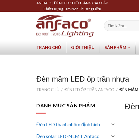
Skip
ANFACO | ĐÈN LED CHIẾU SÁNG CAO CẤP
Chất Lượng Làm Nên Thương Hiệu
to
content
Tìm
kiếm:
TRANG CHỦ
GIỚI THIỆU
SẢN PHẨM
Đèn mâm LED ốp trần nhựa
TRANG CHỦ
/
ĐÈN LED ỐP TRẦN ANFACO
/
ĐÈN MÂM 
Đèn
DANH MỤC SẢN PHẨM
Đèn LED thanh nhôm định hình
Đèn solar LED-NLMT Anfaco