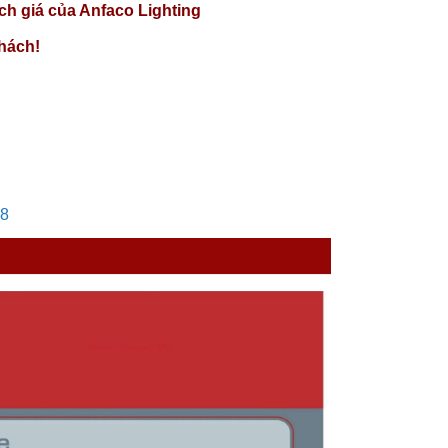
ch giá của
Anfaco Lighting
hách!
28