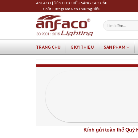
Skip
ANFACO | ĐÈN LED CHIẾU SÁNG CAO CẤP
Chất Lượng Làm Nên Thương Hiệu
to
content
Tìm
kiếm:
TRANG CHỦ
GIỚI THIỆU
SẢN PHẨM
Kính gửi toàn thể Quý